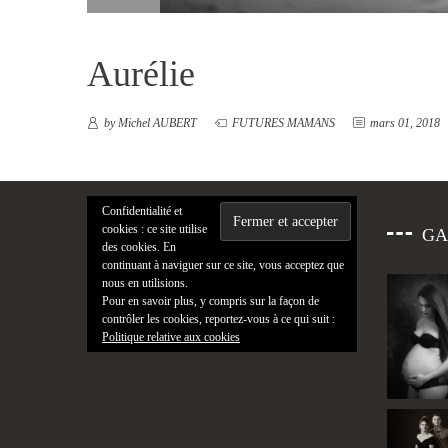
Aurélie
by Michel AUBERT
FUTURES MAMANS
mars 01, 2018
Confidentialité et
cookies : ce site utilise
GA
des cookies. En
continuant à naviguer sur ce site, vous acceptez que
nous en utilisions.
Pour en savoir plus, y compris sur la façon de
contrôler les cookies, reportez-vous à ce qui suit :
Politique relative aux cookies